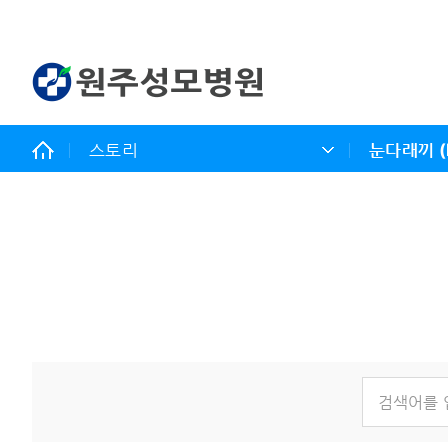
스토리
눈다래끼 (h