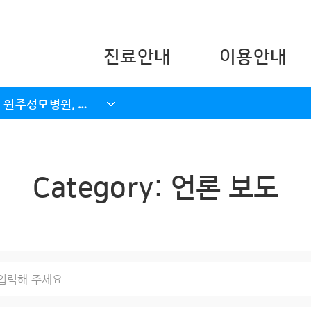
콘텐츠 바로가기
주메뉴 바로가기
푸터 바로가기
진료안내
이용안내
[아크로팬] 원주성모병원, 암재활치료센터 리모델링 완료
Category:
언론 보도