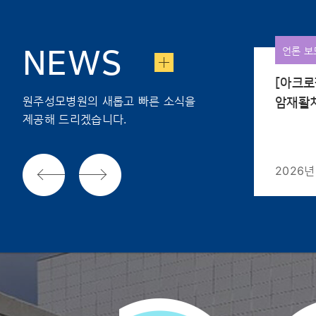
언론 보도
언론 보
NEWS
[강원도민일보] 원주 성모병원-
[아크로
원주성모병원의 새롭고 빠른 소식을
원주시 파크골프협회 업무협약
암재활
제공해 드리겠습니다.
2024년 09월 19일
2026년