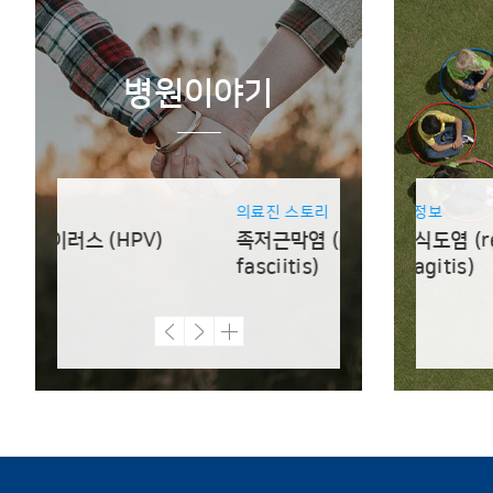
병원이야기
의료진 스토리
종합질병정보
의료진 스토리
종합질
)
h polyp)
족저근막염 (plantar
역류성 식도염 (reflux
B형 간염 (hepat
변비 (c
fasciitis)
esophagitis)