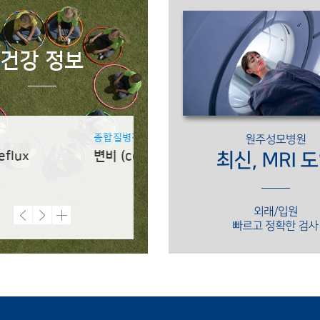
건강 정보
병정보
의료진 스토리
종합질병정보
의료진 
itis B)
onstipation)
A형 간염 (hepatitis A)
만성 간염 (Chronic
면역력
Hepatitis)
검사