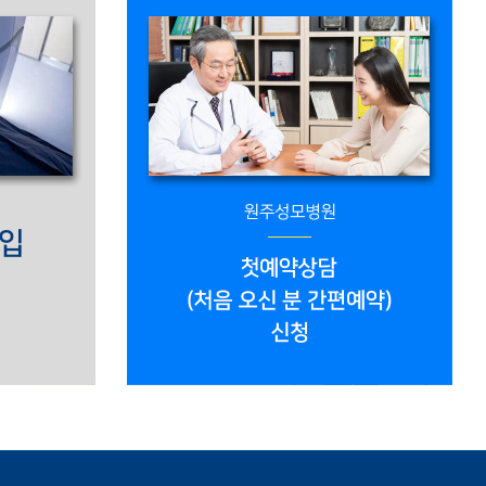
스토리
종합질병정보
의료진 스토리
종합질병정보
이 떨어졌다면? 백혈구
담석증 (cholelithiasis)
노인 만성질환에 대하여
담낭 용종 (polyps of
gallbladder)