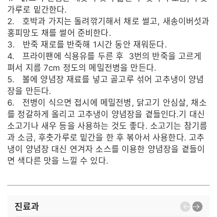
가루로 밑간한다.
2. 호박과 가지는 돌려깎기해서 채로 썰고, 새송이버섯과
홍피망도 채를 썰어 준비한다.
3. 반죽 재로를 반죽해 1시간 동안 재워둔다.
4. 프라이팬에 식용유를 두른 후 3번의 반죽을 고르게
펴서 지름 7cm 정도의 메밀전병을 만든다.
5. 볼에 양념장 재료를 넣고 골고루 섞어 고추냉이 양념
장을 만든다.
6. 전병이 식으면 접시에 메밀전병, 닭고기 안심살, 채소
를 정갈하게 올리고 고추냉이 양념장을 곁들인다.기 대신
소고기나 새우 등을 사용하는 것도 좋다. 소고기는 참기름
과 소금, 후춧가루로 밑간을 한 후 볶아서 사용한다. 고추
냉이 양념장 대신 연겨자 소스를 이용한 양념장을 곁들이
면 색다른 맛을 느낄 수 있다.
진료과