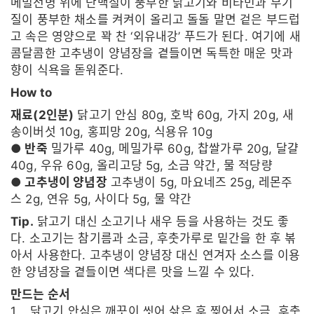
메밀전병 위에 단백질이 풍부한 닭고기와 비타민과 무기
질이 풍부한 채소를 켜켜이 올리고 돌돌 말면 겉은 부드럽
고 속은 영양으로 꽉 찬 ‘외유내강’ 푸드가 된다. 여기에 새
콤달콤한 고추냉이 양념장을 곁들이면 독특한 매운 맛과
향이 식욕을 돋워준다.
How to
재료(2인분)
닭고기 안심 80g, 호박 60g, 가지 20g, 새
송이버섯 10g, 홍피망 20g, 식용유 10g
●
반죽
밀가루 40g, 메밀가루 60g, 찹쌀가루 20g, 달걀
40g, 우유 60g, 올리고당 5g, 소금 약간, 물 적당량
●
고추냉이 양념장
고추냉이 5g, 마요네즈 25g, 레몬주
스 2g, 연유 5g, 사이다 5g, 물 약간
Tip.
닭고기 대신 소고기나 새우 등을 사용하는 것도 좋
다. 소고기는 참기름과 소금, 후춧가루로 밑간을 한 후 볶
아서 사용한다. 고추냉이 양념장 대신 연겨자 소스를 이용
한 양념장을 곁들이면 색다른 맛을 느낄 수 있다.
만드는 순서
1. 닭고기 안심은 깨끗이 씻어 삶은 후 찢어서 소금, 후춧